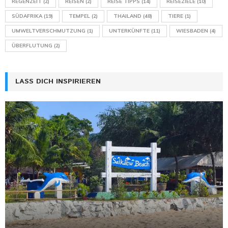
REGENZEIT
(2)
REISEN
(2)
REISE TIPPS
(14)
REISEZIELE
(10)
SÜDAFRIKA
(19)
TEMPEL
(2)
THAILAND
(48)
TIERE
(1)
UMWELTVERSCHMUTZUNG
(1)
UNTERKÜNFTE
(11)
WIESBADEN
(4)
ÜBERFLUTUNG
(2)
LASS DICH INSPIRIEREN