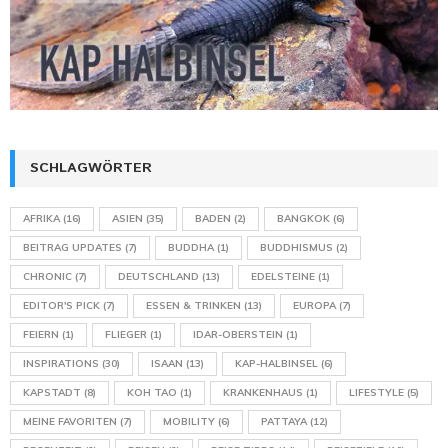
SCHLAGWÖRTER
AFRIKA
(16)
ASIEN
(35)
BADEN
(2)
BANGKOK
(6)
BEITRAG UPDATES
(7)
BUDDHA
(1)
BUDDHISMUS
(2)
CHRONIC
(7)
DEUTSCHLAND
(13)
EDELSTEINE
(1)
EDITOR'S PICK
(7)
ESSEN & TRINKEN
(13)
EUROPA
(7)
FEIERN
(1)
FLIEGER
(1)
IDAR-OBERSTEIN
(1)
INSPIRATIONS
(30)
ISAAN
(13)
KAP-HALBINSEL
(6)
KAPSTADT
(8)
KOH TAO
(1)
KRANKENHAUS
(1)
LIFESTYLE
(5)
MEINE FAVORITEN
(7)
MOBILITY
(6)
PATTAYA
(12)