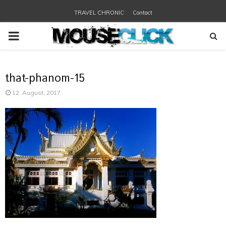
TRAVEL CHRONIC
Contact
PRIMARY
MENU
that-phanom-15
12. August, 2017