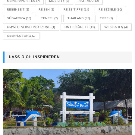
MEINE FAVORITEN
(7)
MOBILITY
(6)
PATTAYA
(12)
REGENZEIT
(2)
REISEN
(2)
REISE TIPPS
(14)
REISEZIELE
(10)
SÜDAFRIKA
(19)
TEMPEL
(2)
THAILAND
(48)
TIERE
(1)
UMWELTVERSCHMUTZUNG
(1)
UNTERKÜNFTE
(11)
WIESBADEN
(4)
ÜBERFLUTUNG
(2)
LASS DICH INSPIRIEREN