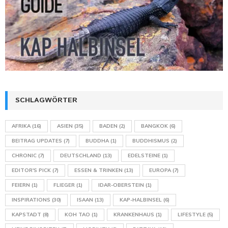
SCHLAGWÖRTER
AFRIKA
(16)
ASIEN
(35)
BADEN
(2)
BANGKOK
(6)
BEITRAG UPDATES
(7)
BUDDHA
(1)
BUDDHISMUS
(2)
CHRONIC
(7)
DEUTSCHLAND
(13)
EDELSTEINE
(1)
EDITOR'S PICK
(7)
ESSEN & TRINKEN
(13)
EUROPA
(7)
FEIERN
(1)
FLIEGER
(1)
IDAR-OBERSTEIN
(1)
INSPIRATIONS
(30)
ISAAN
(13)
KAP-HALBINSEL
(6)
KAPSTADT
(8)
KOH TAO
(1)
KRANKENHAUS
(1)
LIFESTYLE
(5)