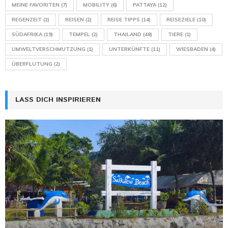
MEINE FAVORITEN
(7)
MOBILITY
(6)
PATTAYA
(12)
REGENZEIT
(2)
REISEN
(2)
REISE TIPPS
(14)
REISEZIELE
(10)
SÜDAFRIKA
(19)
TEMPEL
(2)
THAILAND
(48)
TIERE
(1)
UMWELTVERSCHMUTZUNG
(1)
UNTERKÜNFTE
(11)
WIESBADEN
(4)
ÜBERFLUTUNG
(2)
LASS DICH INSPIRIEREN