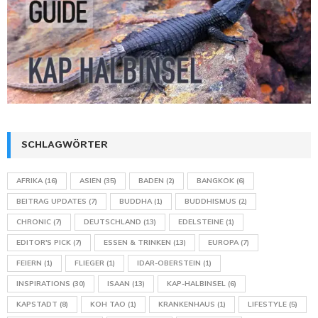
SCHLAGWÖRTER
AFRIKA
(16)
ASIEN
(35)
BADEN
(2)
BANGKOK
(6)
BEITRAG UPDATES
(7)
BUDDHA
(1)
BUDDHISMUS
(2)
CHRONIC
(7)
DEUTSCHLAND
(13)
EDELSTEINE
(1)
EDITOR'S PICK
(7)
ESSEN & TRINKEN
(13)
EUROPA
(7)
FEIERN
(1)
FLIEGER
(1)
IDAR-OBERSTEIN
(1)
INSPIRATIONS
(30)
ISAAN
(13)
KAP-HALBINSEL
(6)
KAPSTADT
(8)
KOH TAO
(1)
KRANKENHAUS
(1)
LIFESTYLE
(5)