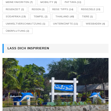
MEINE FAVORITEN
(7)
MOBILITY
(6)
PATTAYA
(12)
REGENZEIT
(2)
REISEN
(2)
REISE TIPPS
(14)
REISEZIELE
(10)
SÜDAFRIKA
(19)
TEMPEL
(2)
THAILAND
(48)
TIERE
(1)
UMWELTVERSCHMUTZUNG
(1)
UNTERKÜNFTE
(11)
WIESBADEN
(4)
ÜBERFLUTUNG
(2)
LASS DICH INSPIRIEREN