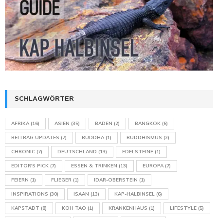
SCHLAGWÖRTER
AFRIKA
(16)
ASIEN
(35)
BADEN
(2)
BANGKOK
(6)
BEITRAG UPDATES
(7)
BUDDHA
(1)
BUDDHISMUS
(2)
CHRONIC
(7)
DEUTSCHLAND
(13)
EDELSTEINE
(1)
EDITOR'S PICK
(7)
ESSEN & TRINKEN
(13)
EUROPA
(7)
FEIERN
(1)
FLIEGER
(1)
IDAR-OBERSTEIN
(1)
INSPIRATIONS
(30)
ISAAN
(13)
KAP-HALBINSEL
(6)
KAPSTADT
(8)
KOH TAO
(1)
KRANKENHAUS
(1)
LIFESTYLE
(5)