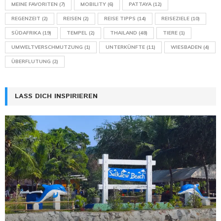
MEINE FAVORITEN
(7)
MOBILITY
(6)
PATTAYA
(12)
REGENZEIT
(2)
REISEN
(2)
REISE TIPPS
(14)
REISEZIELE
(10)
SÜDAFRIKA
(19)
TEMPEL
(2)
THAILAND
(48)
TIERE
(1)
UMWELTVERSCHMUTZUNG
(1)
UNTERKÜNFTE
(11)
WIESBADEN
(4)
ÜBERFLUTUNG
(2)
LASS DICH INSPIRIEREN