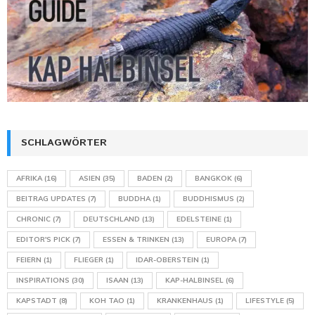
SCHLAGWÖRTER
AFRIKA
(16)
ASIEN
(35)
BADEN
(2)
BANGKOK
(6)
BEITRAG UPDATES
(7)
BUDDHA
(1)
BUDDHISMUS
(2)
CHRONIC
(7)
DEUTSCHLAND
(13)
EDELSTEINE
(1)
EDITOR'S PICK
(7)
ESSEN & TRINKEN
(13)
EUROPA
(7)
FEIERN
(1)
FLIEGER
(1)
IDAR-OBERSTEIN
(1)
INSPIRATIONS
(30)
ISAAN
(13)
KAP-HALBINSEL
(6)
KAPSTADT
(8)
KOH TAO
(1)
KRANKENHAUS
(1)
LIFESTYLE
(5)