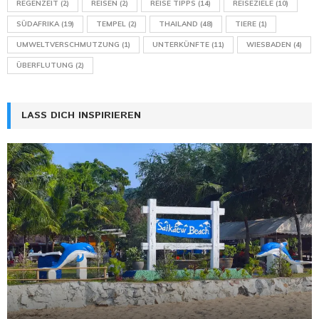
REGENZEIT
(2)
REISEN
(2)
REISE TIPPS
(14)
REISEZIELE
(10)
SÜDAFRIKA
(19)
TEMPEL
(2)
THAILAND
(48)
TIERE
(1)
UMWELTVERSCHMUTZUNG
(1)
UNTERKÜNFTE
(11)
WIESBADEN
(4)
ÜBERFLUTUNG
(2)
LASS DICH INSPIRIEREN