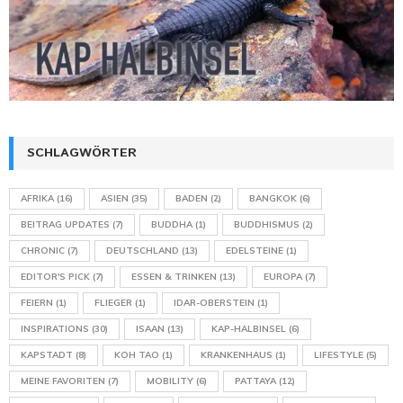
SCHLAGWÖRTER
AFRIKA
(16)
ASIEN
(35)
BADEN
(2)
BANGKOK
(6)
BEITRAG UPDATES
(7)
BUDDHA
(1)
BUDDHISMUS
(2)
CHRONIC
(7)
DEUTSCHLAND
(13)
EDELSTEINE
(1)
EDITOR'S PICK
(7)
ESSEN & TRINKEN
(13)
EUROPA
(7)
FEIERN
(1)
FLIEGER
(1)
IDAR-OBERSTEIN
(1)
INSPIRATIONS
(30)
ISAAN
(13)
KAP-HALBINSEL
(6)
KAPSTADT
(8)
KOH TAO
(1)
KRANKENHAUS
(1)
LIFESTYLE
(5)
MEINE FAVORITEN
(7)
MOBILITY
(6)
PATTAYA
(12)