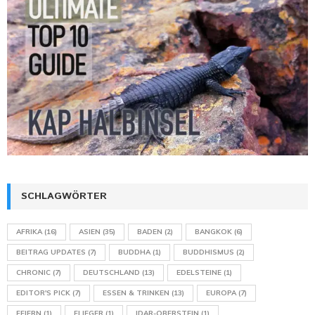
SCHLAGWÖRTER
AFRIKA
(16)
ASIEN
(35)
BADEN
(2)
BANGKOK
(6)
BEITRAG UPDATES
(7)
BUDDHA
(1)
BUDDHISMUS
(2)
CHRONIC
(7)
DEUTSCHLAND
(13)
EDELSTEINE
(1)
EDITOR'S PICK
(7)
ESSEN & TRINKEN
(13)
EUROPA
(7)
FEIERN
(1)
FLIEGER
(1)
IDAR-OBERSTEIN
(1)