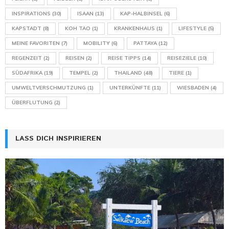
INSPIRATIONS
(30)
ISAAN
(13)
KAP-HALBINSEL
(6)
KAPSTADT
(8)
KOH TAO
(1)
KRANKENHAUS
(1)
LIFESTYLE
(5)
MEINE FAVORITEN
(7)
MOBILITY
(6)
PATTAYA
(12)
REGENZEIT
(2)
REISEN
(2)
REISE TIPPS
(14)
REISEZIELE
(10)
SÜDAFRIKA
(19)
TEMPEL
(2)
THAILAND
(48)
TIERE
(1)
UMWELTVERSCHMUTZUNG
(1)
UNTERKÜNFTE
(11)
WIESBADEN
(4)
ÜBERFLUTUNG
(2)
LASS DICH INSPIRIEREN