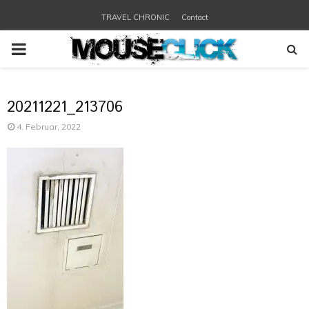
TRAVEL CHRONIC
Contact
PRIMARY
MENU
20211221_213706
4. Februar, 2022