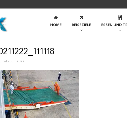
HOME
REISEZIELE
ESSEN UND T
0211222_111118
. Februar, 2022