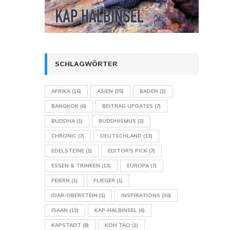
SCHLAGWÖRTER
AFRIKA
(16)
ASIEN
(35)
BADEN
(2)
BANGKOK
(6)
BEITRAG UPDATES
(7)
BUDDHA
(1)
BUDDHISMUS
(2)
CHRONIC
(7)
DEUTSCHLAND
(13)
EDELSTEINE
(1)
EDITOR'S PICK
(7)
ESSEN & TRINKEN
(13)
EUROPA
(7)
FEIERN
(1)
FLIEGER
(1)
IDAR-OBERSTEIN
(1)
INSPIRATIONS
(30)
ISAAN
(13)
KAP-HALBINSEL
(6)
KAPSTADT
(8)
KOH TAO
(1)