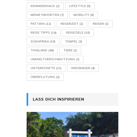
KRANKENHAUS
(1)
LIFESTYLE
(5)
MEINE FAVORITEN
(7)
MOBILITY
(6)
PATTAYA
(12)
REGENZEIT
(2)
REISEN
(2)
REISE TIPPS
(14)
REISEZIELE
(10)
SÜDAFRIKA
(19)
TEMPEL
(2)
THAILAND
(48)
TIERE
(1)
UMWELTVERSCHMUTZUNG
(1)
UNTERKÜNFTE
(11)
WIESBADEN
(4)
ÜBERFLUTUNG
(2)
LASS DICH INSPIRIEREN