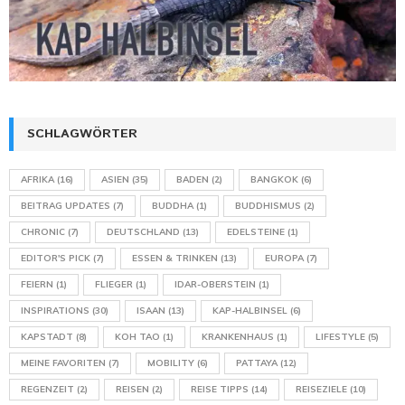
SCHLAGWÖRTER
AFRIKA
(16)
ASIEN
(35)
BADEN
(2)
BANGKOK
(6)
BEITRAG UPDATES
(7)
BUDDHA
(1)
BUDDHISMUS
(2)
CHRONIC
(7)
DEUTSCHLAND
(13)
EDELSTEINE
(1)
EDITOR'S PICK
(7)
ESSEN & TRINKEN
(13)
EUROPA
(7)
FEIERN
(1)
FLIEGER
(1)
IDAR-OBERSTEIN
(1)
INSPIRATIONS
(30)
ISAAN
(13)
KAP-HALBINSEL
(6)
KAPSTADT
(8)
KOH TAO
(1)
KRANKENHAUS
(1)
LIFESTYLE
(5)
MEINE FAVORITEN
(7)
MOBILITY
(6)
PATTAYA
(12)
REGENZEIT
(2)
REISEN
(2)
REISE TIPPS
(14)
REISEZIELE
(10)