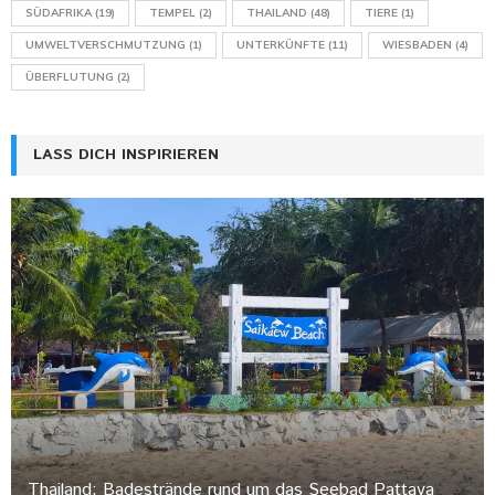
SÜDAFRIKA
(19)
TEMPEL
(2)
THAILAND
(48)
TIERE
(1)
UMWELTVERSCHMUTZUNG
(1)
UNTERKÜNFTE
(11)
WIESBADEN
(4)
ÜBERFLUTUNG
(2)
LASS DICH INSPIRIEREN
Thailand: Badestrände rund um das Seebad Pattaya