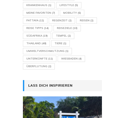
KRANKENHAUS
(1)
LIFESTYLE
(5)
MEINE FAVORITEN
(7)
MOBILITY
(6)
PATTAYA
(12)
REGENZEIT
(2)
REISEN
(2)
REISE TIPPS
(14)
REISEZIELE
(10)
SÜDAFRIKA
(19)
TEMPEL
(2)
THAILAND
(48)
TIERE
(1)
UMWELTVERSCHMUTZUNG
(1)
UNTERKÜNFTE
(11)
WIESBADEN
(4)
ÜBERFLUTUNG
(2)
LASS DICH INSPIRIEREN