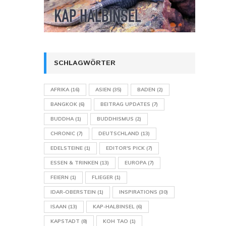
SCHLAGWÖRTER
AFRIKA
(16)
ASIEN
(35)
BADEN
(2)
BANGKOK
(6)
BEITRAG UPDATES
(7)
BUDDHA
(1)
BUDDHISMUS
(2)
CHRONIC
(7)
DEUTSCHLAND
(13)
EDELSTEINE
(1)
EDITOR'S PICK
(7)
ESSEN & TRINKEN
(13)
EUROPA
(7)
FEIERN
(1)
FLIEGER
(1)
IDAR-OBERSTEIN
(1)
INSPIRATIONS
(30)
ISAAN
(13)
KAP-HALBINSEL
(6)
KAPSTADT
(8)
KOH TAO
(1)