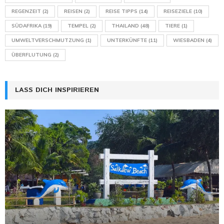
REGENZEIT
(2)
REISEN
(2)
REISE TIPPS
(14)
REISEZIELE
(10)
SÜDAFRIKA
(19)
TEMPEL
(2)
THAILAND
(48)
TIERE
(1)
UMWELTVERSCHMUTZUNG
(1)
UNTERKÜNFTE
(11)
WIESBADEN
(4)
ÜBERFLUTUNG
(2)
LASS DICH INSPIRIEREN