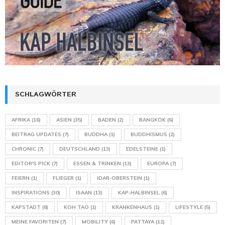
SCHLAGWÖRTER
AFRIKA
(16)
ASIEN
(35)
BADEN
(2)
BANGKOK
(6)
BEITRAG UPDATES
(7)
BUDDHA
(1)
BUDDHISMUS
(2)
CHRONIC
(7)
DEUTSCHLAND
(13)
EDELSTEINE
(1)
EDITOR'S PICK
(7)
ESSEN & TRINKEN
(13)
EUROPA
(7)
FEIERN
(1)
FLIEGER
(1)
IDAR-OBERSTEIN
(1)
INSPIRATIONS
(30)
ISAAN
(13)
KAP-HALBINSEL
(6)
KAPSTADT
(8)
KOH TAO
(1)
KRANKENHAUS
(1)
LIFESTYLE
(5)
MEINE FAVORITEN
(7)
MOBILITY
(6)
PATTAYA
(12)