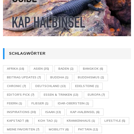
SCHLAGWÖRTER
AFRIKA
(16)
ASIEN
(35)
BADEN
(2)
BANGKOK
(6)
BEITRAG UPDATES
(7)
BUDDHA
(1)
BUDDHISMUS
(2)
CHRONIC
(7)
DEUTSCHLAND
(13)
EDELSTEINE
(1)
EDITOR'S PICK
(7)
ESSEN & TRINKEN
(13)
EUROPA
(7)
FEIERN
(1)
FLIEGER
(1)
IDAR-OBERSTEIN
(1)
INSPIRATIONS
(30)
ISAAN
(13)
KAP-HALBINSEL
(6)
KAPSTADT
(8)
KOH TAO
(1)
KRANKENHAUS
(1)
LIFESTYLE
(5)
MEINE FAVORITEN
(7)
MOBILITY
(6)
PATTAYA
(12)