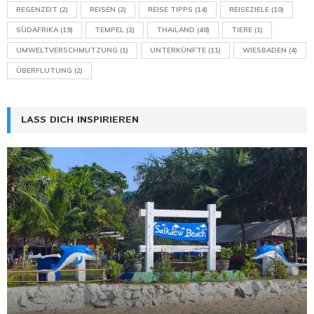
REGENZEIT
(2)
REISEN
(2)
REISE TIPPS
(14)
REISEZIELE
(10)
SÜDAFRIKA
(19)
TEMPEL
(2)
THAILAND
(48)
TIERE
(1)
UMWELTVERSCHMUTZUNG
(1)
UNTERKÜNFTE
(11)
WIESBADEN
(4)
ÜBERFLUTUNG
(2)
LASS DICH INSPIRIEREN