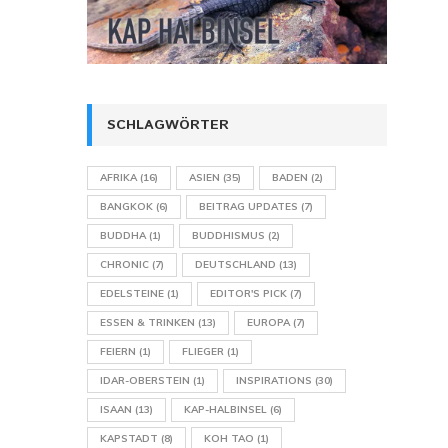
SCHLAGWÖRTER
AFRIKA
(16)
ASIEN
(35)
BADEN
(2)
BANGKOK
(6)
BEITRAG UPDATES
(7)
BUDDHA
(1)
BUDDHISMUS
(2)
CHRONIC
(7)
DEUTSCHLAND
(13)
EDELSTEINE
(1)
EDITOR'S PICK
(7)
ESSEN & TRINKEN
(13)
EUROPA
(7)
FEIERN
(1)
FLIEGER
(1)
IDAR-OBERSTEIN
(1)
INSPIRATIONS
(30)
ISAAN
(13)
KAP-HALBINSEL
(6)
KAPSTADT
(8)
KOH TAO
(1)