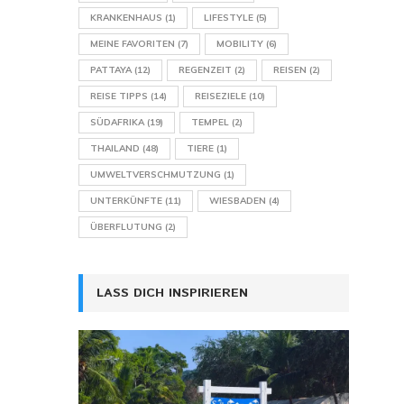
KRANKENHAUS
(1)
LIFESTYLE
(5)
MEINE FAVORITEN
(7)
MOBILITY
(6)
PATTAYA
(12)
REGENZEIT
(2)
REISEN
(2)
REISE TIPPS
(14)
REISEZIELE
(10)
SÜDAFRIKA
(19)
TEMPEL
(2)
THAILAND
(48)
TIERE
(1)
UMWELTVERSCHMUTZUNG
(1)
UNTERKÜNFTE
(11)
WIESBADEN
(4)
ÜBERFLUTUNG
(2)
LASS DICH INSPIRIEREN