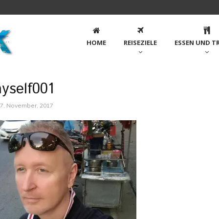
HOME
REISEZIELE
ESSEN UND T
yself001
7. November, 2017