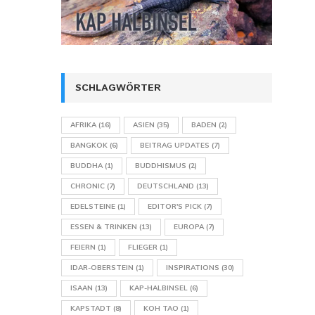
SCHLAGWÖRTER
AFRIKA
(16)
ASIEN
(35)
BADEN
(2)
BANGKOK
(6)
BEITRAG UPDATES
(7)
BUDDHA
(1)
BUDDHISMUS
(2)
CHRONIC
(7)
DEUTSCHLAND
(13)
EDELSTEINE
(1)
EDITOR'S PICK
(7)
ESSEN & TRINKEN
(13)
EUROPA
(7)
FEIERN
(1)
FLIEGER
(1)
IDAR-OBERSTEIN
(1)
INSPIRATIONS
(30)
ISAAN
(13)
KAP-HALBINSEL
(6)
KAPSTADT
(8)
KOH TAO
(1)