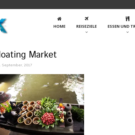
HOME
REISEZIELE
ESSEN UND T
loating Market
. September, 2017