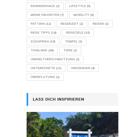
KRANKENHAUS
(1)
LIFESTYLE
(5)
MEINE FAVORITEN
(7)
MOBILITY
(6)
PATTAYA
(12)
REGENZEIT
(2)
REISEN
(2)
REISE TIPPS
(14)
REISEZIELE
(10)
SÜDAFRIKA
(19)
TEMPEL
(2)
THAILAND
(48)
TIERE
(1)
UMWELTVERSCHMUTZUNG
(1)
UNTERKÜNFTE
(11)
WIESBADEN
(4)
ÜBERFLUTUNG
(2)
LASS DICH INSPIRIEREN