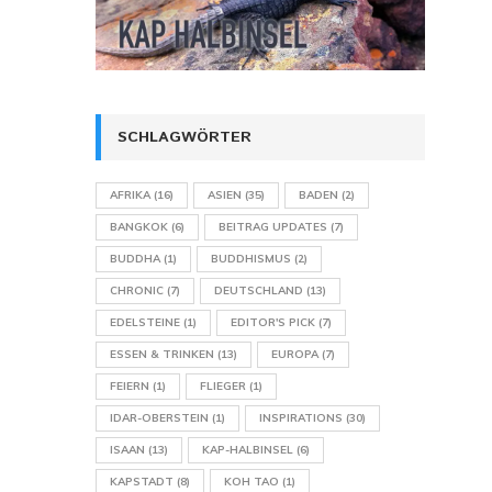
SCHLAGWÖRTER
AFRIKA
(16)
ASIEN
(35)
BADEN
(2)
BANGKOK
(6)
BEITRAG UPDATES
(7)
BUDDHA
(1)
BUDDHISMUS
(2)
CHRONIC
(7)
DEUTSCHLAND
(13)
EDELSTEINE
(1)
EDITOR'S PICK
(7)
ESSEN & TRINKEN
(13)
EUROPA
(7)
FEIERN
(1)
FLIEGER
(1)
IDAR-OBERSTEIN
(1)
INSPIRATIONS
(30)
ISAAN
(13)
KAP-HALBINSEL
(6)
KAPSTADT
(8)
KOH TAO
(1)