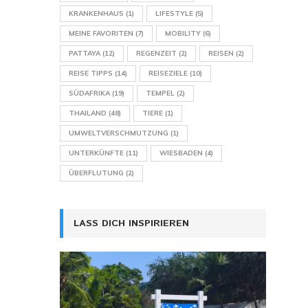
KRANKENHAUS
(1)
LIFESTYLE
(5)
MEINE FAVORITEN
(7)
MOBILITY
(6)
PATTAYA
(12)
REGENZEIT
(2)
REISEN
(2)
REISE TIPPS
(14)
REISEZIELE
(10)
SÜDAFRIKA
(19)
TEMPEL
(2)
THAILAND
(48)
TIERE
(1)
UMWELTVERSCHMUTZUNG
(1)
UNTERKÜNFTE
(11)
WIESBADEN
(4)
ÜBERFLUTUNG
(2)
LASS DICH INSPIRIEREN