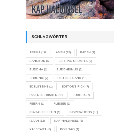
SCHLAGWÖRTER
AFRIKA
(16)
ASIEN
(35)
BADEN
(2)
BANGKOK
(6)
BEITRAG UPDATES
(7)
BUDDHA
(1)
BUDDHISMUS
(2)
CHRONIC
(7)
DEUTSCHLAND
(13)
EDELSTEINE
(1)
EDITOR'S PICK
(7)
ESSEN & TRINKEN
(13)
EUROPA
(7)
FEIERN
(1)
FLIEGER
(1)
IDAR-OBERSTEIN
(1)
INSPIRATIONS
(30)
ISAAN
(13)
KAP-HALBINSEL
(6)
KAPSTADT
(8)
KOH TAO
(1)