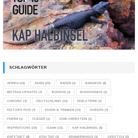
SCHLAGWÖRTER
AFRIKA
(16)
ASIEN
(35)
BADEN
(2)
BANGKOK
(6)
BEITRAG UPDATES
(7)
BUDDHA
(1)
BUDDHISMUS
(2)
CHRONIC
(7)
DEUTSCHLAND
(13)
EDELSTEINE
(1)
EDITOR'S PICK
(7)
ESSEN & TRINKEN
(13)
EUROPA
(7)
FEIERN
(1)
FLIEGER
(1)
IDAR-OBERSTEIN
(1)
INSPIRATIONS
(30)
ISAAN
(13)
KAP-HALBINSEL
(6)
KAPSTADT
(8)
KOH TAO
(1)
KRANKENHAUS
(1)
LIFESTYLE
(5)