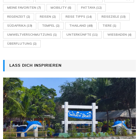
MEINE FAVORITEN
(7)
MOBILITY
(6)
PATTAYA
(12)
REGENZEIT
(2)
REISEN
(2)
REISE TIPPS
(14)
REISEZIELE
(10)
SÜDAFRIKA
(19)
TEMPEL
(2)
THAILAND
(48)
TIERE
(1)
UMWELTVERSCHMUTZUNG
(1)
UNTERKÜNFTE
(11)
WIESBADEN
(4)
ÜBERFLUTUNG
(2)
LASS DICH INSPIRIEREN