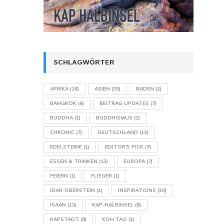
SCHLAGWÖRTER
AFRIKA
(16)
ASIEN
(35)
BADEN
(2)
BANGKOK
(6)
BEITRAG UPDATES
(7)
BUDDHA
(1)
BUDDHISMUS
(2)
CHRONIC
(7)
DEUTSCHLAND
(13)
EDELSTEINE
(1)
EDITOR'S PICK
(7)
ESSEN & TRINKEN
(13)
EUROPA
(7)
FEIERN
(1)
FLIEGER
(1)
IDAR-OBERSTEIN
(1)
INSPIRATIONS
(30)
ISAAN
(13)
KAP-HALBINSEL
(6)
KAPSTADT
(8)
KOH TAO
(1)