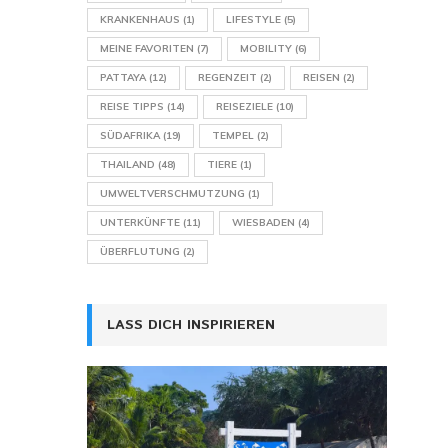
KRANKENHAUS
(1)
LIFESTYLE
(5)
MEINE FAVORITEN
(7)
MOBILITY
(6)
PATTAYA
(12)
REGENZEIT
(2)
REISEN
(2)
REISE TIPPS
(14)
REISEZIELE
(10)
SÜDAFRIKA
(19)
TEMPEL
(2)
THAILAND
(48)
TIERE
(1)
UMWELTVERSCHMUTZUNG
(1)
UNTERKÜNFTE
(11)
WIESBADEN
(4)
ÜBERFLUTUNG
(2)
LASS DICH INSPIRIEREN