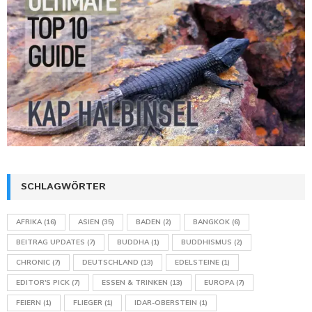
SCHLAGWÖRTER
AFRIKA
(16)
ASIEN
(35)
BADEN
(2)
BANGKOK
(6)
BEITRAG UPDATES
(7)
BUDDHA
(1)
BUDDHISMUS
(2)
CHRONIC
(7)
DEUTSCHLAND
(13)
EDELSTEINE
(1)
EDITOR'S PICK
(7)
ESSEN & TRINKEN
(13)
EUROPA
(7)
FEIERN
(1)
FLIEGER
(1)
IDAR-OBERSTEIN
(1)