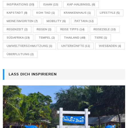
INSPIRATIONS
(30)
ISAAN
(13)
KAP-HALBINSEL
(6)
KAPSTADT
(8)
KOH TAO
(1)
KRANKENHAUS
(1)
LIFESTYLE
(5)
MEINE FAVORITEN
(7)
MOBILITY
(6)
PATTAYA
(12)
REGENZEIT
(2)
REISEN
(2)
REISE TIPPS
(14)
REISEZIELE
(10)
SÜDAFRIKA
(19)
TEMPEL
(2)
THAILAND
(48)
TIERE
(1)
UMWELTVERSCHMUTZUNG
(1)
UNTERKÜNFTE
(11)
WIESBADEN
(4)
ÜBERFLUTUNG
(2)
LASS DICH INSPIRIEREN