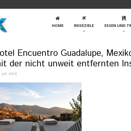
HOME
REISEZIELE
ESSEN UND T
otel Encuentro Guadalupe, Mexiko
it der nicht unweit entfernten Ins
. Juli, 2018