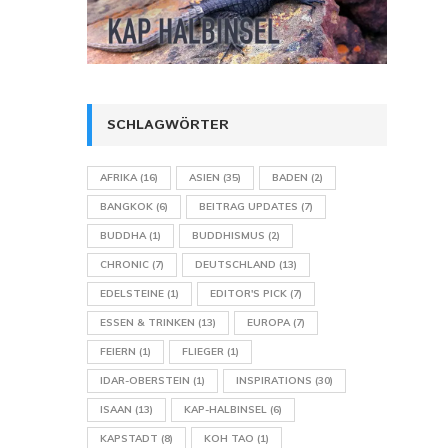
SCHLAGWÖRTER
AFRIKA
(16)
ASIEN
(35)
BADEN
(2)
BANGKOK
(6)
BEITRAG UPDATES
(7)
BUDDHA
(1)
BUDDHISMUS
(2)
CHRONIC
(7)
DEUTSCHLAND
(13)
EDELSTEINE
(1)
EDITOR'S PICK
(7)
ESSEN & TRINKEN
(13)
EUROPA
(7)
FEIERN
(1)
FLIEGER
(1)
IDAR-OBERSTEIN
(1)
INSPIRATIONS
(30)
ISAAN
(13)
KAP-HALBINSEL
(6)
KAPSTADT
(8)
KOH TAO
(1)