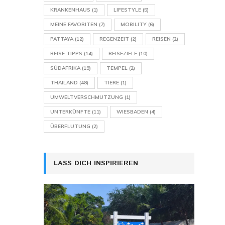
KRANKENHAUS
(1)
LIFESTYLE
(5)
MEINE FAVORITEN
(7)
MOBILITY
(6)
PATTAYA
(12)
REGENZEIT
(2)
REISEN
(2)
REISE TIPPS
(14)
REISEZIELE
(10)
SÜDAFRIKA
(19)
TEMPEL
(2)
THAILAND
(48)
TIERE
(1)
UMWELTVERSCHMUTZUNG
(1)
UNTERKÜNFTE
(11)
WIESBADEN
(4)
ÜBERFLUTUNG
(2)
LASS DICH INSPIRIEREN