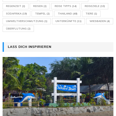
REGENZEIT
(2)
REISEN
(2)
REISE TIPPS
(14)
REISEZIELE
(10)
SÜDAFRIKA
(19)
TEMPEL
(2)
THAILAND
(48)
TIERE
(1)
UMWELTVERSCHMUTZUNG
(1)
UNTERKÜNFTE
(11)
WIESBADEN
(4)
ÜBERFLUTUNG
(2)
LASS DICH INSPIRIEREN