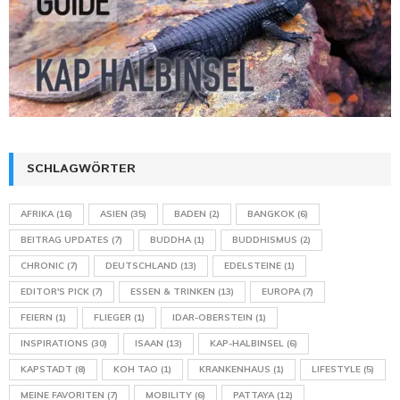
SCHLAGWÖRTER
AFRIKA
(16)
ASIEN
(35)
BADEN
(2)
BANGKOK
(6)
BEITRAG UPDATES
(7)
BUDDHA
(1)
BUDDHISMUS
(2)
CHRONIC
(7)
DEUTSCHLAND
(13)
EDELSTEINE
(1)
EDITOR'S PICK
(7)
ESSEN & TRINKEN
(13)
EUROPA
(7)
FEIERN
(1)
FLIEGER
(1)
IDAR-OBERSTEIN
(1)
INSPIRATIONS
(30)
ISAAN
(13)
KAP-HALBINSEL
(6)
KAPSTADT
(8)
KOH TAO
(1)
KRANKENHAUS
(1)
LIFESTYLE
(5)
MEINE FAVORITEN
(7)
MOBILITY
(6)
PATTAYA
(12)