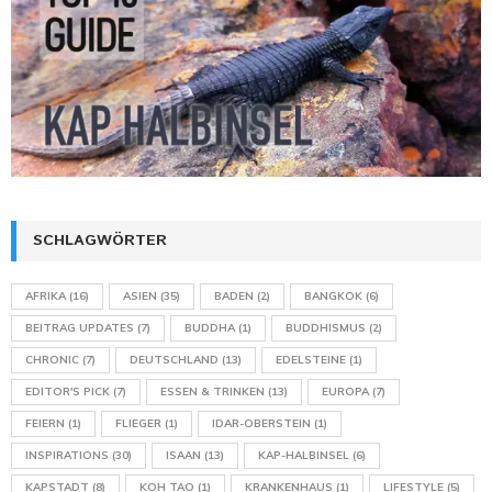
SCHLAGWÖRTER
AFRIKA
(16)
ASIEN
(35)
BADEN
(2)
BANGKOK
(6)
BEITRAG UPDATES
(7)
BUDDHA
(1)
BUDDHISMUS
(2)
CHRONIC
(7)
DEUTSCHLAND
(13)
EDELSTEINE
(1)
EDITOR'S PICK
(7)
ESSEN & TRINKEN
(13)
EUROPA
(7)
FEIERN
(1)
FLIEGER
(1)
IDAR-OBERSTEIN
(1)
INSPIRATIONS
(30)
ISAAN
(13)
KAP-HALBINSEL
(6)
KAPSTADT
(8)
KOH TAO
(1)
KRANKENHAUS
(1)
LIFESTYLE
(5)