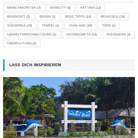
MEINE FAVORITEN
(7)
MOBILITY
(6)
PATTAYA
(12)
REGENZEIT
(2)
REISEN
(2)
REISE TIPPS
(14)
REISEZIELE
(10)
SÜDAFRIKA
(19)
TEMPEL
(2)
THAILAND
(48)
TIERE
(1)
UMWELTVERSCHMUTZUNG
(1)
UNTERKÜNFTE
(11)
WIESBADEN
(4)
ÜBERFLUTUNG
(2)
LASS DICH INSPIRIEREN