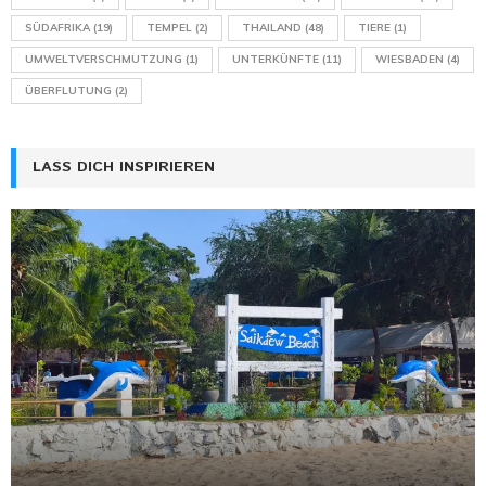
SÜDAFRIKA
(19)
TEMPEL
(2)
THAILAND
(48)
TIERE
(1)
UMWELTVERSCHMUTZUNG
(1)
UNTERKÜNFTE
(11)
WIESBADEN
(4)
ÜBERFLUTUNG
(2)
LASS DICH INSPIRIEREN