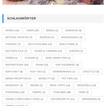
SCHLAGWÖRTER
AFRIKA
(16)
ASIEN
(35)
BADEN
(2)
BANGKOK
(6)
BEITRAG UPDATES
(7)
BUDDHA
(1)
BUDDHISMUS
(2)
CHRONIC
(7)
DEUTSCHLAND
(13)
EDELSTEINE
(1)
EDITOR'S PICK
(7)
ESSEN & TRINKEN
(13)
EUROPA
(7)
FEIERN
(1)
FLIEGER
(1)
IDAR-OBERSTEIN
(1)
INSPIRATIONS
(30)
ISAAN
(13)
KAP-HALBINSEL
(6)
KAPSTADT
(8)
KOH TAO
(1)
KRANKENHAUS
(1)
LIFESTYLE
(5)
MEINE FAVORITEN
(7)
MOBILITY
(6)
PATTAYA
(12)
REGENZEIT
(2)
REISEN
(2)
REISE TIPPS
(14)
REISEZIELE
(10)
SÜDAFRIKA
(19)
TEMPEL
(2)
THAILAND
(48)
TIERE
(1)
UMWELTVERSCHMUTZUNG
(1)
UNTERKÜNFTE
(11)
WIESBADEN
(4)
ÜBERFLUTUNG
(2)