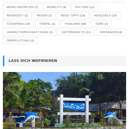
MEINE FAVORITEN
(7)
MOBILITY
(6)
PATTAYA
(12)
REGENZEIT
(2)
REISEN
(2)
REISE TIPPS
(14)
REISEZIELE
(10)
SÜDAFRIKA
(19)
TEMPEL
(2)
THAILAND
(48)
TIERE
(1)
UMWELTVERSCHMUTZUNG
(1)
UNTERKÜNFTE
(11)
WIESBADEN
(4)
ÜBERFLUTUNG
(2)
LASS DICH INSPIRIEREN