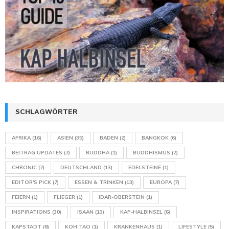
SCHLAGWÖRTER
AFRIKA
(16)
ASIEN
(35)
BADEN
(2)
BANGKOK
(6)
BEITRAG UPDATES
(7)
BUDDHA
(1)
BUDDHISMUS
(2)
CHRONIC
(7)
DEUTSCHLAND
(13)
EDELSTEINE
(1)
EDITOR'S PICK
(7)
ESSEN & TRINKEN
(13)
EUROPA
(7)
FEIERN
(1)
FLIEGER
(1)
IDAR-OBERSTEIN
(1)
INSPIRATIONS
(30)
ISAAN
(13)
KAP-HALBINSEL
(6)
KAPSTADT
(8)
KOH TAO
(1)
KRANKENHAUS
(1)
LIFESTYLE
(5)