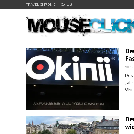
TRAVEL CHRONIC
Contact
Deu
Fas
von
Das 
Jahr
Okini
De
wi