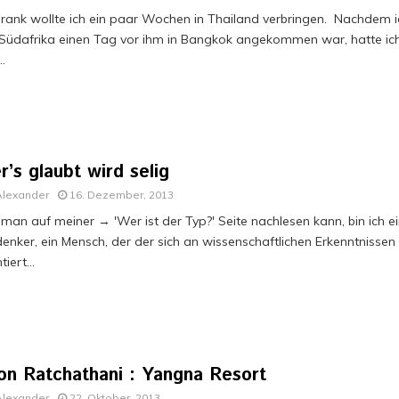
Frank wollte ich ein paar Wochen in Thailand verbringen. Nachdem i
Südafrika einen Tag vor ihm in Bangkok angekommen war, hatte ic
..
’s glaubt wird selig
Alexander
16. Dezember, 2013
man auf meiner → 'Wer ist der Typ?' Seite nachlesen kann, bin ich e
denker, ein Mensch, der der sich an wissenschaftlichen Erkenntnissen
tiert...
on Ratchathani : Yangna Resort
Alexander
22. Oktober, 2013