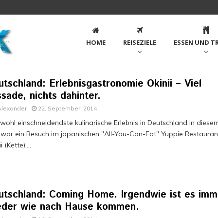
HOME
REISEZIELE
ESSEN UND T
tschland: Erlebnisgastronomie Okinii – Viel
sade, nichts dahinter.
Alexander
22. September, 2014
wohl einschneidendste kulinarische Erlebnis in Deutschland in diese
 war ein Besuch im japanischen "All-You-Can-Eat" Yuppie Restauran
i (Kette)....
utschland: Coming Home. Irgendwie ist es imm
eder wie nach Hause kommen.