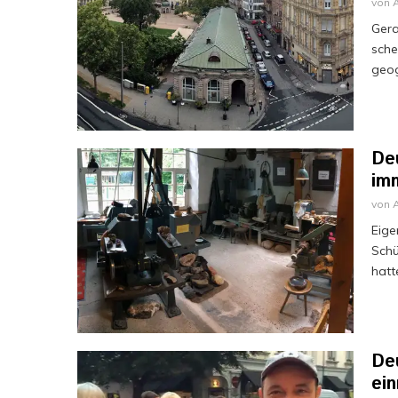
von
Gera
sche
geog
Deu
im
von
Eige
Schü
hatt
De
ei