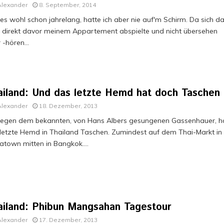
Alexander
8. September, 2014
 es wohl schon jahrelang, hatte ich aber nie auf'm Schirm. Da sich d
 direkt davor meinem Appartement abspielte und nicht übersehen
 -hören...
ailand: Und das letzte Hemd hat doch Taschen
Alexander
18. Dezember, 2013
egen dem bekannten, von Hans Albers gesungenen Gassenhauer, h
letzte Hemd in Thailand Taschen. Zumindest auf dem Thai-Markt in
atown mitten in Bangkok....
ailand: Phibun Mangsahan Tagestour
Alexander
17. Dezember, 2013