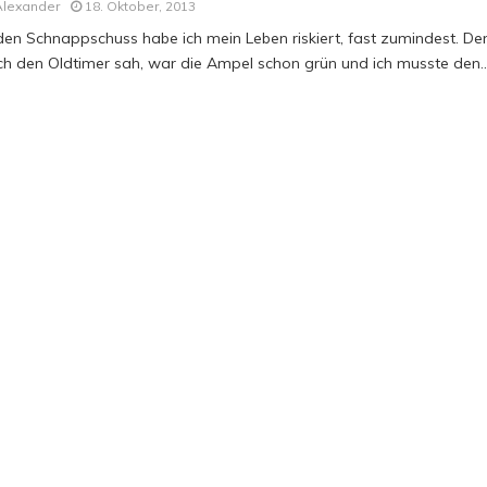
Alexander
18. Oktober, 2013
den Schnappschuss habe ich mein Leben riskiert, fast zumindest. De
ich den Oldtimer sah, war die Ampel schon grün und ich musste den..