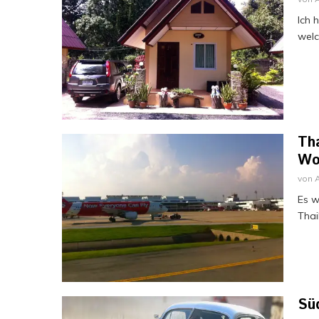
Ich 
welc
Tha
Wo
von
Es w
Thai
Süd