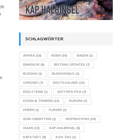
ch
h
SCHLAGWÖRTER
AFRIKA
(16)
ASIEN
(35)
BADEN
(2)
BANGKOK
(6)
BEITRAG UPDATES
(7)
BUDDHA
(1)
BUDDHISMUS
(2)
in
CHRONIC
(7)
DEUTSCHLAND
(13)
EDELSTEINE
(1)
EDITOR'S PICK
(7)
ESSEN & TRINKEN
(13)
EUROPA
(7)
FEIERN
(1)
FLIEGER
(1)
IDAR-OBERSTEIN
(1)
INSPIRATIONS
(30)
ISAAN
(13)
KAP-HALBINSEL
(6)
KAPSTADT
(8)
KOH TAO
(1)