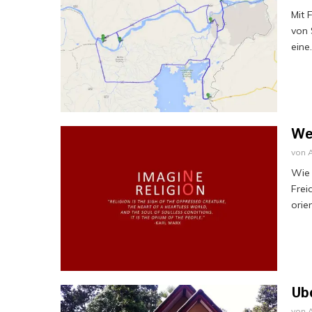
Mit 
von 
eine.
Wer
von
Wie 
Frei
orien
Ub
von