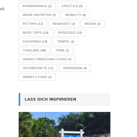
KRANKENHAUS
(1)
LIFESTYLE
(5)
ut,
MEINE FAVORITEN
(7)
MOBILITY
(6)
PATTAYA
(12)
REGENZEIT
(2)
REISEN
(2)
REISE TIPPS
(14)
REISEZIELE
(10)
SÜDAFRIKA
(19)
TEMPEL
(2)
THAILAND
(48)
TIERE
(1)
UMWELTVERSCHMUTZUNG
(1)
UNTERKÜNFTE
(11)
WIESBADEN
(4)
ÜBERFLUTUNG
(2)
LASS DICH INSPIRIEREN