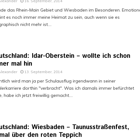
Alexander
16. September, 2014
de das Rhein-Main Gebiet und Wiesbaden im Besonderen. Emotion
int es noch immer meine Heimat zu sein, auch wenn sie es
raphisch nicht mehr ist....
tschland: Idar-Oberstein – wollte ich schon
mer mal hin
Alexander
13. September, 2014
ntlich wird man ja per Schulausflug irgendwann in seiner
lerkarriere dorthin "verbracht". Was ich damals immer befürchtet
e, habe ich jetzt freiwillig gemacht....
utschland: Wiesbaden – Taunusstraßenfest,
nmal über den roten Teppich