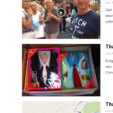
von
Gibt
aber
oder
Th
von
Entg
das 
Chin
Th
von