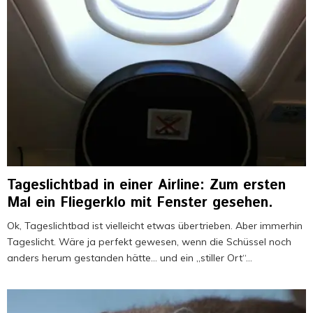
b
:
i
e
t
H
r
t
w
a
d
z
i
v
e
t
r
a
i
e
d
n
n
H
s
n
L
e
e
a
a
m
l
F
n
d
i
l
d
h
g
a
z
a
i
u
t
Tageslichtbad in einer Airline: Zum ersten
r
r
d
Mal ein Fliegerklo mit Fenster gesehen.
ü
o
c
c
Ok, Tageslichtbad ist vielleicht etwas übertrieben. Aber immerhin
k
h
Tageslicht. Wäre ja perfekt gewesen, wenn die Schüssel noch
!
T
anders herum gestanden hätte… und ein „stiller Ort“...
D
a
i
s
e
c
s
h