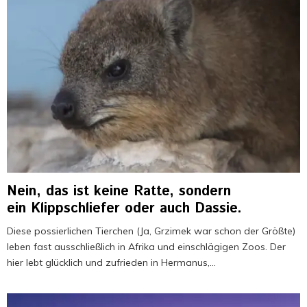
e
e
s
n
s
t
ä
n
d
i
g
e
e
i
n
Nein, das ist keine Ratte, sondern
g
ein Klippschliefer oder auch Dassie.
e
l
Diese possierlichen Tierchen (Ja, Grzimek war schon der Größte)
u
leben fast ausschließlich in Afrika und einschlägigen Zoos. Der
l
hier lebt glücklich und zufrieden in Hermanus,...
l
t
w