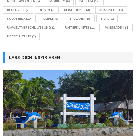
MEINE FAVORITEN
(7)
MOBILITY
(6)
PATTAYA
(12)
REGENZEIT
(2)
REISEN
(2)
REISE TIPPS
(14)
REISEZIELE
(10)
SÜDAFRIKA
(19)
TEMPEL
(2)
THAILAND
(48)
TIERE
(1)
UMWELTVERSCHMUTZUNG
(1)
UNTERKÜNFTE
(11)
WIESBADEN
(4)
ÜBERFLUTUNG
(2)
LASS DICH INSPIRIEREN