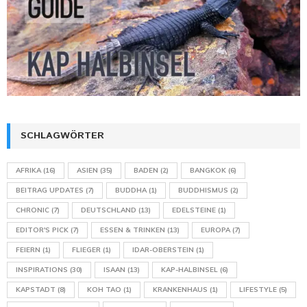
SCHLAGWÖRTER
AFRIKA
(16)
ASIEN
(35)
BADEN
(2)
BANGKOK
(6)
BEITRAG UPDATES
(7)
BUDDHA
(1)
BUDDHISMUS
(2)
CHRONIC
(7)
DEUTSCHLAND
(13)
EDELSTEINE
(1)
EDITOR'S PICK
(7)
ESSEN & TRINKEN
(13)
EUROPA
(7)
FEIERN
(1)
FLIEGER
(1)
IDAR-OBERSTEIN
(1)
INSPIRATIONS
(30)
ISAAN
(13)
KAP-HALBINSEL
(6)
KAPSTADT
(8)
KOH TAO
(1)
KRANKENHAUS
(1)
LIFESTYLE
(5)