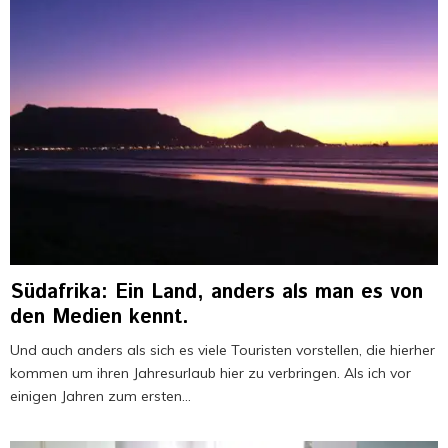
e
r
d
e
n
r
e
i
c
h
t
.
Südafrika: Ein Land, anders als man es von
den Medien kennt.
Und auch anders als sich es viele Touristen vorstellen, die hierher
kommen um ihren Jahresurlaub hier zu verbringen. Als ich vor
einigen Jahren zum ersten...