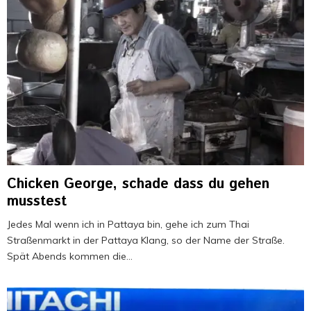
n
o
h
d
n
s
c
a
?
P
e
k
w
a
l
a
t
–
d
t
D
e
a
a
e
y
s
–
a
H
G
–
a
O
F
u
L
u
s
D
t
Chicken George, schade dass du gehen
i
o
t
musstest
n
h
e
d
n
r
Jedes Mal wenn ich in Pattaya bin, gehe ich zum Thai
e
e
n
Straßenmarkt in der Pattaya Klang, so der Name der Straße.
n
E
w
Spät Abends kommen die...
H
n
i
ü
d
e
g
e
b
e
e