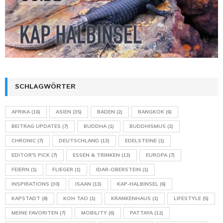
SCHLAGWÖRTER
AFRIKA
(16)
ASIEN
(35)
BADEN
(2)
BANGKOK
(6)
BEITRAG UPDATES
(7)
BUDDHA
(1)
BUDDHISMUS
(2)
CHRONIC
(7)
DEUTSCHLAND
(13)
EDELSTEINE
(1)
EDITOR'S PICK
(7)
ESSEN & TRINKEN
(13)
EUROPA
(7)
FEIERN
(1)
FLIEGER
(1)
IDAR-OBERSTEIN
(1)
INSPIRATIONS
(30)
ISAAN
(13)
KAP-HALBINSEL
(6)
KAPSTADT
(8)
KOH TAO
(1)
KRANKENHAUS
(1)
LIFESTYLE
(5)
MEINE FAVORITEN
(7)
MOBILITY
(6)
PATTAYA
(12)