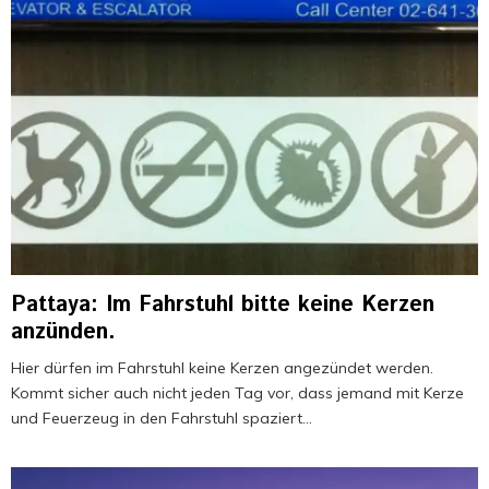
l
i
n
M
u
t
t
e
r
n
Pattaya: Im Fahrstuhl bitte keine Kerzen
anzünden.
Hier dürfen im Fahrstuhl keine Kerzen angezündet werden.
Kommt sicher auch nicht jeden Tag vor, dass jemand mit Kerze
und Feuerzeug in den Fahrstuhl spaziert...