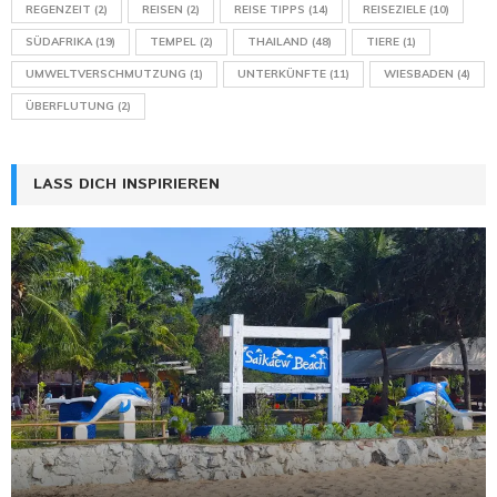
REGENZEIT
(2)
REISEN
(2)
REISE TIPPS
(14)
REISEZIELE
(10)
SÜDAFRIKA
(19)
TEMPEL
(2)
THAILAND
(48)
TIERE
(1)
UMWELTVERSCHMUTZUNG
(1)
UNTERKÜNFTE
(11)
WIESBADEN
(4)
ÜBERFLUTUNG
(2)
LASS DICH INSPIRIEREN